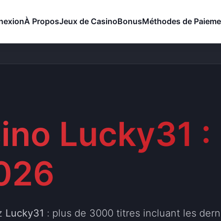
nexion
À Propos
Jeux de Casino
Bonus
Méthodes de Paieme
ino Lucky31 : 
026
ez
Lucky31
: plus de 3000 titres incluant les der