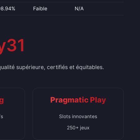
98.94%
Faible
N/A
y31
alité supérieure, certifiés et équitables.
g
Pragmatic Play
fs
Slots innovantes
250+ jeux