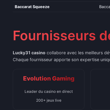
Baccarat Squeeze
Bacca
Fournisseurs d
Lucky31 casino
collabore avec les meilleurs dév
Chaque fournisseur apporte son expertise uniq
Evolution Gaming
Leader du casino en direct
200+ jeux live