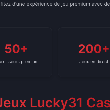
 Profitez d'une expérience de jeu premium avec 
50+
200+
urnisseurs premium
Jeux en direct
Jeux Lucky31 Cas